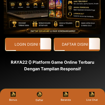
LOGIN DISINI !!!
DAFTAR DISINI !!!
RAYA22 {} Platform Game Online Terbaru
Dengan Tampilan Responsif
Bonus
Beranda
Live Chat
Daftar